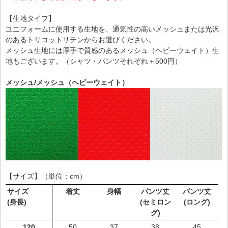
【生地タイプ】
ユニフォームに使用する生地を、通気性の高いメッシュまたは光沢
のあるトリコットサテンからお選びください。
メッシュ生地には厚手で質感のあるメッシュ（ヘビーウェイト）生
地もございます。（シャツ・パンツそれぞれ＋500円）
メッシュ/メッシュ（ヘビーウェイト）
【サイズ】（単位：cm）
サイズ
着丈
身幅
パンツ丈
パンツ丈
(身長)
(セミロン
(ロング)
グ)
120
50
37
38
45