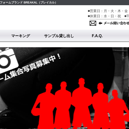
ォームブランド BREAKAL（ブレイカル）
■営業日：月・火・木・金・
■休業日：水・日・祝 ■TE
マーキング
サンプル貸し出し
F.A.Q.
マーキングトップ
チーム名について
番号について
個人名について
オリジナルデータ入稿について
会員