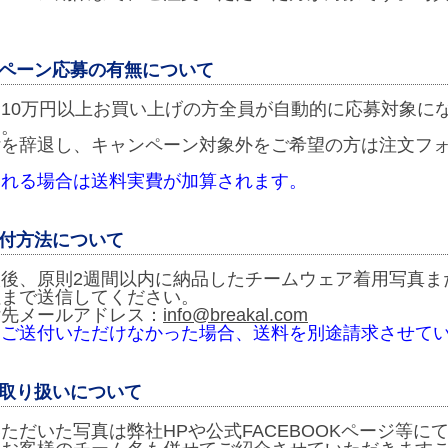
ペーン応募の有無について
10万円以上お買い上げの方全員が自動的に応募対象に
す。
付を辞退し、キャンペーン対象外をご希望の方は注文フ
。
される場合は送料実費が加算されます。
付方法について
取後、原則2週間以内に納品したチームウェア着用写真ま
社まで送信してください。
付先メールアドレス：
info@breakal.com
をご送付いただけなかった場合、送料を別途請求させて
取り扱いについて
ただいた写真は弊社HPや公式FACEBOOKページ等に