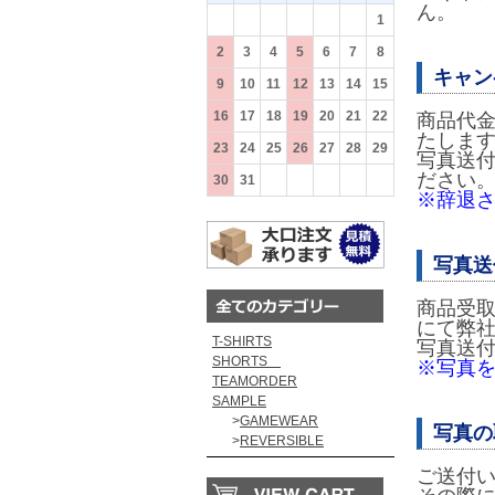
ん。
26
27
28
29
30
31
1
2
3
4
5
6
7
8
キャン
9
10
11
12
13
14
15
16
17
18
19
20
21
22
商品代金
たしま
23
24
25
26
27
28
29
写真送
ださい
30
31
1
2
3
4
5
※辞退
写真送
商品受
にて弊
T-SHIRTS
写真送
SHORTS
※写真
TEAMORDER
SAMPLE
>
GAMEWEAR
写真の
>
REVERSIBLE
ご送付い