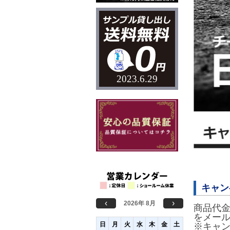
2023.6.29
キャン
‹
›
2026年 8月
商品代金
をメー
日
月
火
水
木
金
土
※キャ