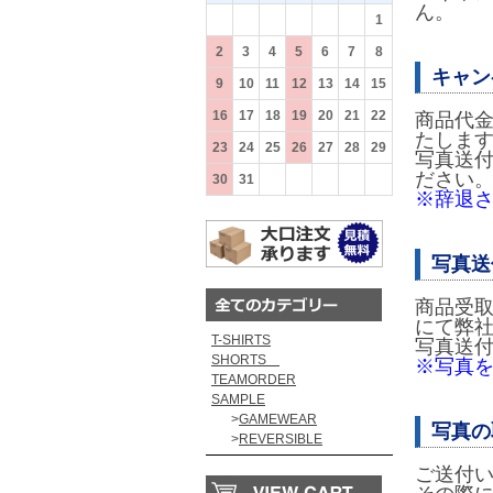
ん。
26
27
28
29
30
31
1
2
3
4
5
6
7
8
キャン
9
10
11
12
13
14
15
16
17
18
19
20
21
22
商品代金
たしま
23
24
25
26
27
28
29
写真送
ださい
30
31
1
2
3
4
5
※辞退
写真送
商品受
にて弊
T-SHIRTS
写真送
SHORTS
※写真
TEAMORDER
SAMPLE
>
GAMEWEAR
写真の
>
REVERSIBLE
ご送付い