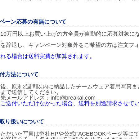
ペーン応募の有無について
10万円以上お買い上げの方全員が自動的に応募対象に
す。
付を辞退し、キャンペーン対象外をご希望の方は注文フ
。
される場合は送料実費が加算されます。
付方法について
取後、原則2週間以内に納品したチームウェア着用写真ま
社まで送信してください。
付先メールアドレス：
info@breakal.com
をご送付いただけなかった場合、送料を別途請求させて
取り扱いについて
ただいた写真は弊社HPや公式FACEBOOKページ等に