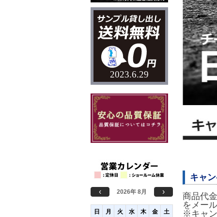
2023.6.29
キャン
‹
›
2026年 8月
商品代金
をメー
日
月
火
水
木
金
土
※キャ