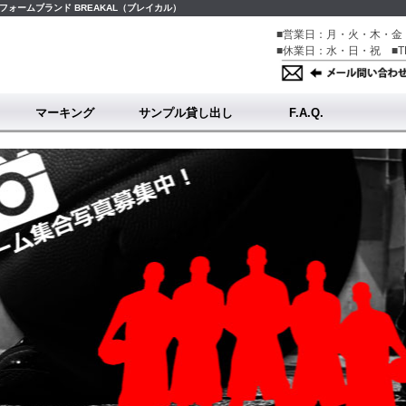
ォームブランド BREAKAL（ブレイカル）
■営業日：月・火・木・金・
■休業日：水・日・祝 ■TE
マーキング
サンプル貸し出し
F.A.Q.
マーキングトップ
チーム名について
番号について
個人名について
オリジナルデータ入稿について
会員